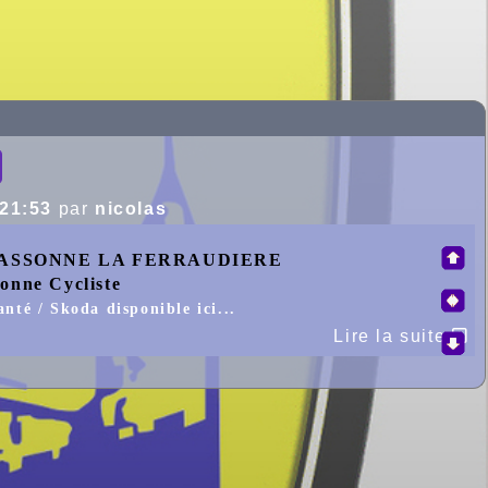
 21:53
par
nicolas
 CARCASSONNE LA FERRAUDIERE
onne Cycliste
nté / Skoda disponible ici...
ccess disponible ici...
Lire la suite
Open disponible ici...
tin l’épreuve jeunes initialement prévue le 7 juillet,
utèrent les courses successives.
sement peu intense ; 2 coureurs ont pris le large dès
INI remportait l’épreuve en lâchant Louis DELSOL
ème
rrachait une belle 4
place.