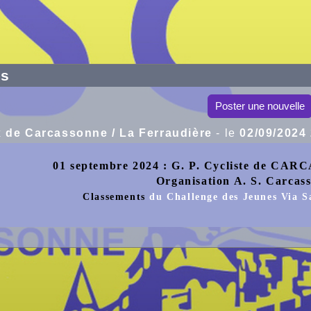
es
Poster une nouvelle
x de Carcassonne / La Ferraudière
- le
02/09/2024
01 septembre 2024 : G. P. Cycliste de
Organisation A. S. Carcass
Classements
du Challenge des Jeunes Via Sa
Classements du GP Groupama / Skoda A
Classements du GP Groupama / Skoda 
er
imanche 1
septembre l’A S Carcassonne a regroupé le ma
ses seniors de l’après-midi.
é une météo défavorable, plus de 150 participants se disp
 h 45 les U17 ouvraient la journée sous une pluie heureu
r pour ne plus être revus ; l’Albigeois Hugo BARTOL
 5 tours du but ; le carcassonnais Pierre-Alain TAVEAU a