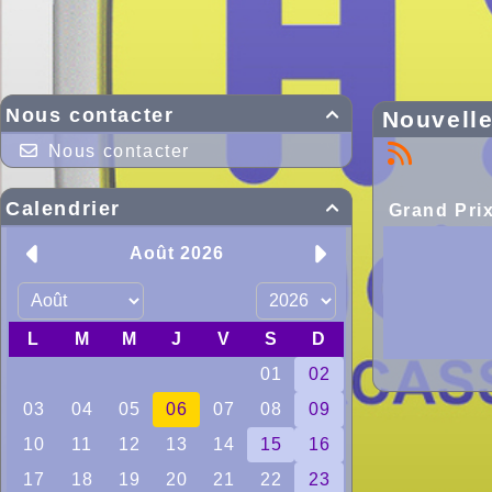
Nous contacter
Nouvell

Nous contacter
Calendrier

Grand Pri
Ce d
et les cour
Malgr
Dès 8
ème
le 7
tou
(Pamiers) à