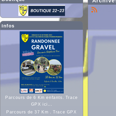
Archive
Infos
Parcours de 6 Km enfants. Trace
GPX ici...
Parcours de 37 Km . Trace GPX