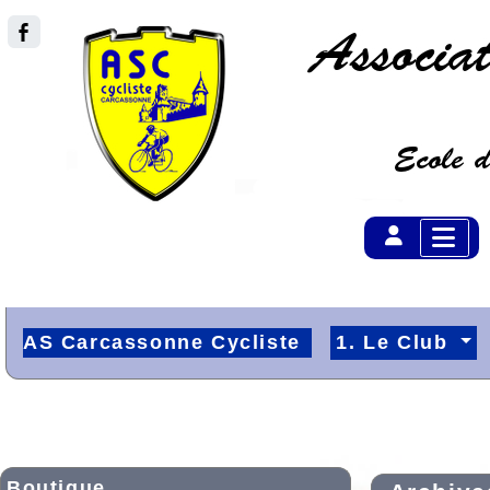
AS Carcassonne Cycliste
1. Le Club
Boutique