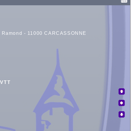
Aimé Ramond - 11000 CARCASSONNE
 VTT