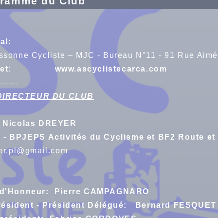
gramme du Club
al
:
ssonne Cycliste – MJC - Bureau N°11 - 91 Rue 
net
:
www.ascyclistecarca.com
------
DIRECTEUR DU CLUB
: Nicolas DREYER
r - BPJEPS Activités du Cyclisme et BF2 Route et
er.pl@gmail.com
t d'Honneur: Pierre CAMPAGNARO
résident - Président Délégué: Bernard FESQUET