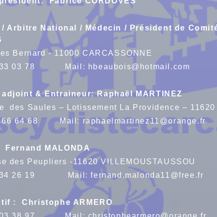
président: Fabrice CORDOVES
 / Arbitre National / Médecin / Président de Com
S
ues Bernard - 11000 CARCASSONNE
 78 33 03 78 Mail:
hbeaubois@hotmail.com
e adjoint & Entraineur: Raphaël MARTINEZ
e des Saules – Lotissement La Providence – 11
07 66 64 68 Mail:
raphaelmartinez11@orange.fr
 : Fernand MALONDA
se des Peupliers -11620 VILLEMOUSTAUSSOU
25 34 26 19 Mail:
fernand.malonda11@free.fr
if :
Christophe ARMERO
 75 03 38 97 Mail:
christophearmero@orange.fr