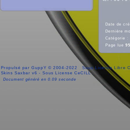
Date de cré
Dernière mo
Catégorie 
Page lue
95
Propulsé par GuppY
© 2004-2022
Sous Licence Libre
Skins Saxbar v6
-
Sous License CeCILL
Document généré en 0.09 seconde