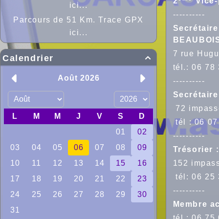
2
Vice-
ici...
----------
Parcours de 51 Km. Trace GPX
Secrétaire
ici...
BEAUBOI
7 rue Hug
Calendrier

tél.: 06
----------
Secrétair
72 impass
tél : 06 
----------
Trésorier
152 impas
tél: 06 
----------
Membre act
tél : 06