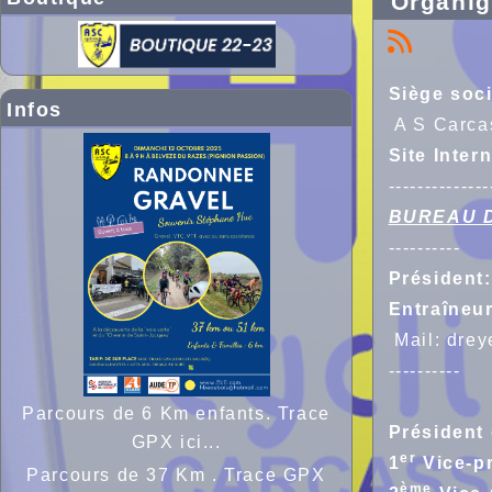
Organi
Siège soci
Infos
A S Carca
Site Inter
--------------
BUREAU 
----------
Président
Entraîneu
Mail:
drey
----------
Parcours de 6 Km enfants. Trace
Présiden
GPX ici...
er
1
Vice-p
Parcours de 37 Km . Trace GPX
ème