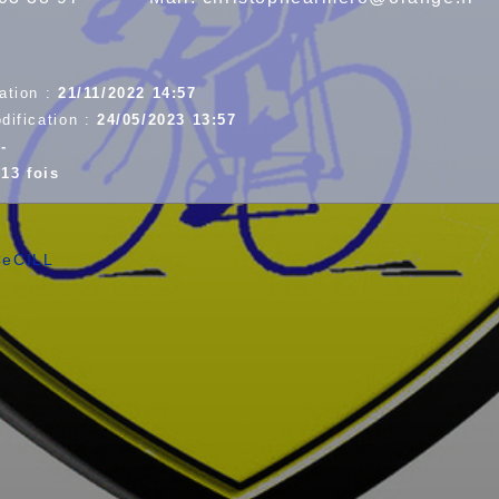
ation :
21/11/2022 14:57
dification :
24/05/2023 13:57
:
-
13 fois
 CeCILL