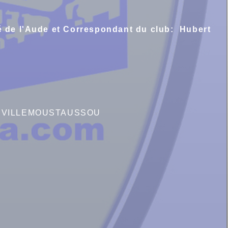
ité de l'Aude et Correspondant du club: Hubert
620 VILLEMOUSTAUSSOU