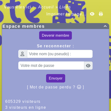
Vous êtes ici :
Accueil
»
Liens
Imprimer la page...
Espace membres

Devenir membre
Se reconnecter :
Envoyer
[ Mot de passe perdu ?
]
605329 visiteurs
3 visiteurs en ligne