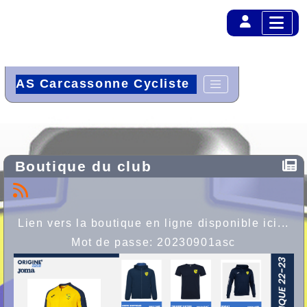
AS Carcassonne Cycliste
Boutique du club
Lien vers la boutique en ligne disponible ici...
Mot de passe: 20230901asc