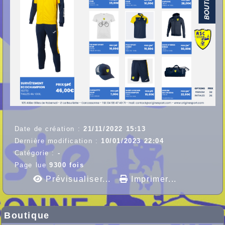
Date de création :
21/11/2022 15:13
Dernière modification :
10/01/2023 22:04
Catégorie :
-
Page lue
9300 fois
Prévisualiser...
Imprimer...
Boutique