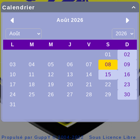
Calendrier

Propulsé par GuppY
© 2004-2022
Sous Licence Libre