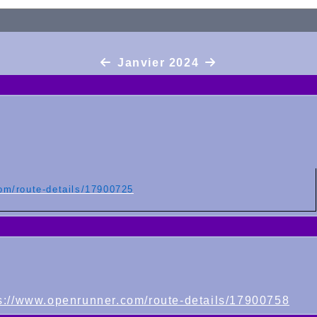
Janvier 2024
om/route-details/17900725
+
s://www.openrunner.com/route-details/17900758