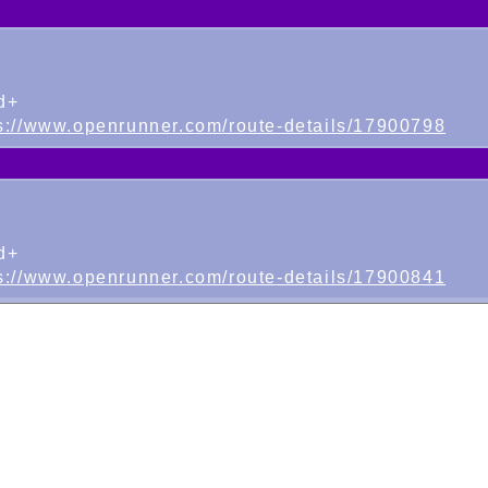
d+
s://www.openrunner.com/route-details/17900798
d+
s://www.openrunner.com/route-details/17900841