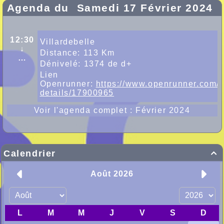
Agenda du
Samedi 17 Février 2024
12:30
Villardebelle
↓
Distance: 113 Km
…
Dénivelé: 1374 de d+
Lien
Openrunner:
https://www.openrunner.com/r
details/17900965
Voir l'agenda complet : Février 2024
Calendrier
