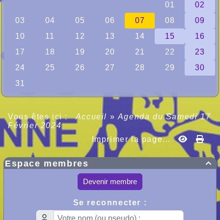
Vous êtes ici :
Accueil
»
Agenda du
Samedi 17
Février 2024
Imprimer la page...
Espace membres

Devenir membre
Se reconnecter :