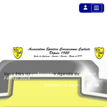
Vous êtes ici :
Accueil
»
Agenda du
Samedi 17
Février 2024
Imprimer la page...