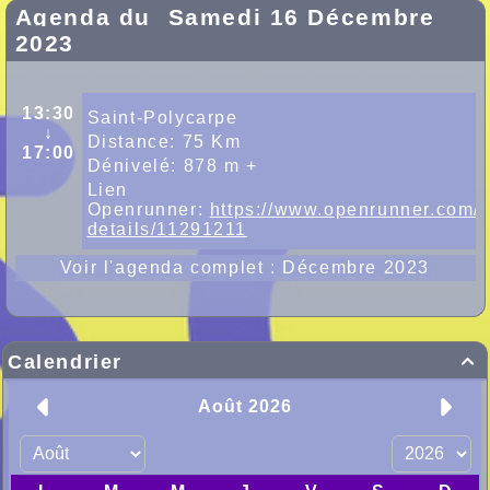
Agenda du
Samedi 16 Décembre
2023
13:30
Saint-Polycarpe
↓
Distance: 75 Km
17:00
Dénivelé: 878 m +
Lien
Openrunner:
https://www.openrunner.com/r
details/11291211
Voir l'agenda complet : Décembre 2023
Calendrier
