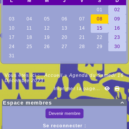
Vous êtes ici :
Accueil
»
Agenda du
Samedi 16
Décembre 2023
Imprimer la page...
Espace membres

Devenir membre
Se reconnecter :