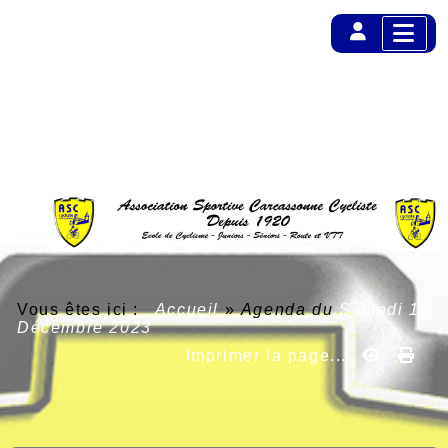
Vous êtes ici :
Accueil
»
Agenda du
Samedi 16
Décembre 2023
Imprimer la page...